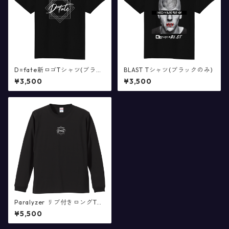
D=fate新ロゴTシャツ(ブラッ
BLAST Tシャツ(ブラックのみ)
クのみ)
¥3,500
¥3,500
Paralyzer リブ付きロングTシ
ャツ(ブラックのみ)
¥5,500