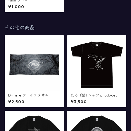
τακα チェキ
¥1,000
その他の商品
D=fate フェイスタオル
たるぼ猫Tシャツ produced b
y evil hacker(XL,ブラックの
¥2,500
¥3,500
み)