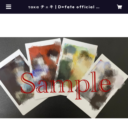
τακα チェキ | D=fate official G
oods