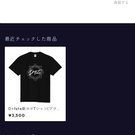
通報する
最近チェックした商品
D=fate新ロゴTシャツ(ブラッ
クのみ)
¥3,500