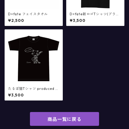
D=fate フェイスタオル
D=fate新ロゴTシャツ(ブラッ
クのみ)
¥2,500
¥3,500
たるぼ猫Tシャツ produced b
y evil hacker(XL,ブラックの
¥3,500
み)
商品一覧に戻る