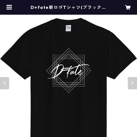
D=fate新ロゴTシャツ(ブラックの
み) | D=fate official Goods